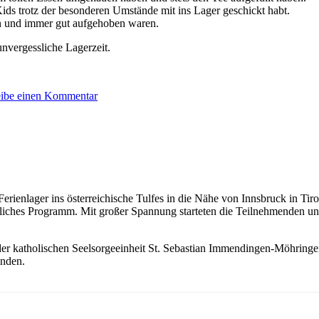
Kids trotz der besonderen Umstände mit ins Lager geschickt habt.
n und immer gut aufgehoben waren.
nvergessliche Lagerzeit.
eibe einen Kommentar
Ferienlager ins österreichische Tulfes in die Nähe von Innsbruck in Ti
rliches Programm. Mit großer Spannung starteten die Teilnehmenden u
n der katholischen Seelsorgeeinheit St. Sebastian Immendingen-Möhring
inden.