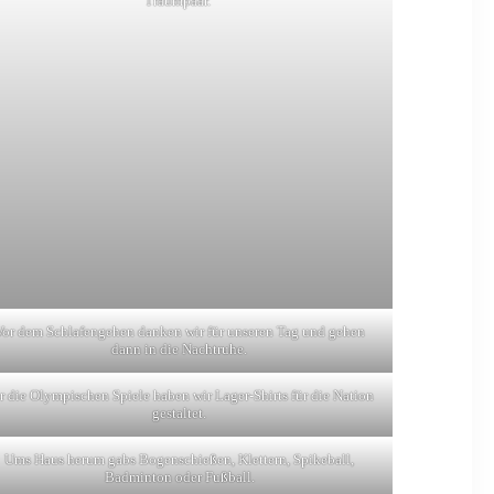
Traumpaar.
Vor dem Schlafengehen danken wir für unseren Tag und gehen
dann in die Nachtruhe.
r die Olympischen Spiele haben wir Lager-Shirts für die Nation
gestaltet.
Ums Haus herum gabs Bogenschießen, Klettern, Spikeball,
Badminton oder Fußball.