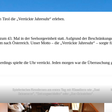
Tirol die „Verrückte Jahresuhr“ erleben.
 zum 43. Mal in der Seelsorgeeinheit statt. Aufgrund der Beschränkunge
nach Österreich. Unser Motto – die „Verrückte Jahresuhr“ – sorgte fü
lerdings spielte die Uhr verrückt. Jeden morgen war die Überraschung 
Spielerisches Kennlernen am ersten Tag mit Klassikern wie „Susi
Sahnetorte”, “Zeitungsschlafen“ oder „Star-Schnicken”.