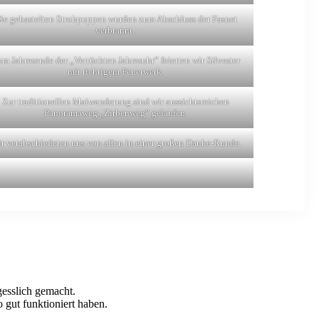
ie gebastelten Strohpuppen wurden zum Abschluss der Fasnet
verbrannt.
m Jahresende der „Verrückten Jahresuhr” feierten wir Silvester
mit richtigem Feuerwerk.
Zur traditionellen Maiwanderung sind wir aussichtsreichen
Panoramaweg „Zirbenweg” gelaufen.
r verabschiedeten uns von allen in einer großen Danke-Runde.
gesslich gemacht.
 gut funktioniert haben.