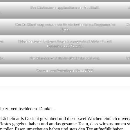
Das Küchenteam applaudierte am Zunftball.
D
.
Den St. Martinstag nutzen wir für ein besinnliches Programm im
Zu
Haus.
sen
Neben unserem leckeren Essen versorgte das Lädele alle mit
Getränken und Snacks.
ko.
Das Material wird für die Rückfahrt verladen.
Wi
Das war euer Ferienlager-Team 2022!
Jahr zu verabschieden. Danke…
n Lächeln aufs Gesicht gezaubert und diese zwei Wochen einfach unver
hr Bestes gegeben haben und an das gesamte Team, dass wir zusammen so
 tollen Essen umgehauen haben und stets den Tee aufgefüllt haben.