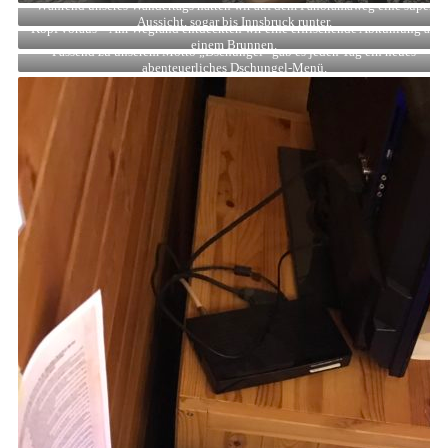
Während unseres Wandertags hatten wir auf dem Panoramaweg eine super
Aussicht, sogar bis Innsbruck runter.
Kopf voraus – Am Wegrand entdeckten wir eine erfrischende Abkühlung an
einem Brunnen.
Passend zu unserem Motto „Dschungel“ gab es jeden Tag ein neues
abenteuerliches Dschungel-Menü.