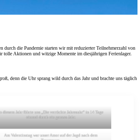
n durch die Pandemie starten wir mit reduzierter Teilnehmerzahl von
r tolle Aktionen und witzige Momente im diesjährigen Ferienlager.
groß, denn die Uhr sprang wild durch das Jahr und brachte uns täglich
In diesem Jahr führte uns „Die verrückte Jahresuhr“ in 14 Tage
einmal durch ein ganzes Jahr.
Am Valentinstag war unser Amor auf der Jagd nach dem