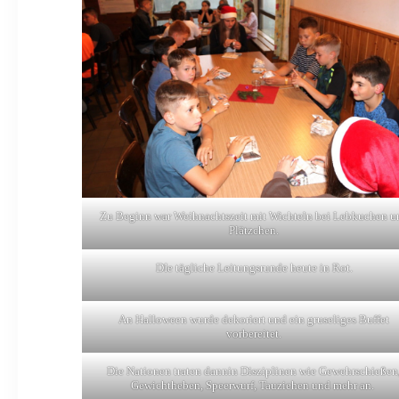
Zu Beginn war Weihnachtszeit mit Wichteln bei Lebkuchen u
Plätzchen.
DIe tägliche Leitungsrunde heute in Rot.
An Halloween wurde dekoriert und ein gruseliges Buffet
vorbereitet.
Die Nationen traten dannin Disziplinen wie Gewehrschießen
Gewichtheben, Speerwurf, Tauziehen und mehr an.