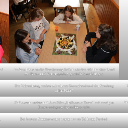
nd
Im Anschluss an die Bescherung ließen wir den Weihnachtsabend
mit Brett- und Kartenspielen gemütlich ausklingen.
Der Valentinstag endete mit einem Showabend und der Sendung
„Herzblatt”
Halloween endete mit dem Film „Halloween Town” mit mutigen
Fü
Hexen und gruseligem Bösewicht.
,
Bei bestem Sommerwetter waren wir im Tal beim Freibad.