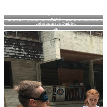
Unser Reiseziel war das Haus „Gufl“, oberhalb vom Ort Tulfes am Wald
gelegen.
Beim ersten Weg ins Dorf runter statteten wir dem Freibad einen Besuch ab
und erkundeten den Dorfladen.
Unsere Unterkunft bot auch eine Kletterwand, an der wir uns ausprobieren
durften.