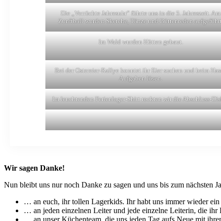
Die „Verrückte Jahresuhr” führte uns in die 5. Jahreszeit. Am
Zunftball wurden Sketche, Tänze und Büttenreden aufgeführt
Im Wald wurden Hütten gebaut.
Bei der Ostereier-Rallye konntet ihr Eier suchen und beim Ha
Aufgaben lösen.
Im leuchtenden Ferienlager-Shirt rockten wir die Abschluss-Dis
Wir sagen Danke!
Nun bleibt uns nur noch Danke zu sagen und uns bis zum nächsten 
… an euch, ihr tollen Lagerkids. Ihr habt uns immer wieder ei
… an jeden einzelnen Leiter und jede einzelne Leiterin, die i
… an unser Küchenteam, die uns jeden Tag aufs Neue mit ihrem