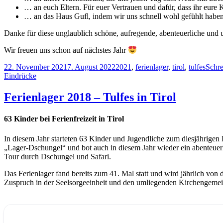
… an euch Eltern. Für euer Vertrauen und dafür, dass ihr eure 
… an das Haus Gufl, indem wir uns schnell wohl gefühlt habe
Danke für diese unglaublich schöne, aufregende, abenteuerliche und u
Wir freuen uns schon auf nächstes Jahr
22. November 2021
7. August 2022
2021
,
ferienlager
,
tirol
,
tulfes
Schr
Eindrücke
Ferienlager 2018 – Tulfes in Tirol
63 Kinder bei Ferienfreizeit in Tirol
In diesem Jahr starteten 63 Kinder und Jugendliche zum diesjährigen 
„Lager-Dschungel“ und bot auch in diesem Jahr wieder ein abenteue
Tour durch Dschungel und Safari.
Das Ferienlager fand bereits zum 41. Mal statt und wird jährlich vo
Zuspruch in der Seelsorgeeinheit und den umliegenden Kirchengeme