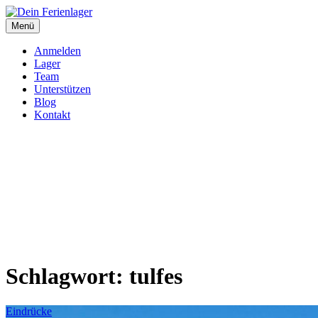
Zum
Inhalt
Menü
Dein Ferienlager
Die Ferienfreizeit der Seelsorgeeinheit Immendingen-Möhringen
springen
Anmelden
Lager
Team
Unterstützen
Blog
Kontakt
Schlagwort:
tulfes
Eindrücke