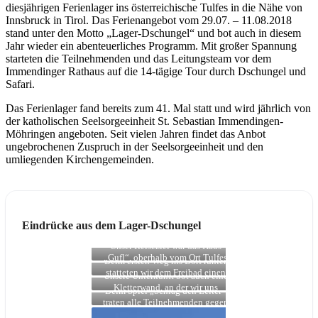
diesjährigen Ferienlager ins österreichische Tulfes in die Nähe von
Innsbruck in Tirol. Das Ferienangebot vom 29.07. – 11.08.2018
stand unter den Motto „Lager-Dschungel“ und bot auch in diesem
Jahr wieder ein abenteuerliches Programm. Mit großer Spannung
starteten die Teilnehmenden und das Leitungsteam vor dem
Immendinger Rathaus auf die 14-tägige Tour durch Dschungel und
Safari.
Das Ferienlager fand bereits zum 41. Mal statt und wird jährlich von
der katholischen Seelsorgeeinheit St. Sebastian Immendingen-
Möhringen angeboten. Seit vielen Jahren findet das Anbot
ungebrochenen Zuspruch in der Seelsorgeeinheit und den
umliegenden Kirchengemeinden.
Eindrücke aus dem Lager-Dschungel
Unser Reiseziel war das Haus
„Gufl“, oberhalb vom Ort Tulfes
Beim ersten Weg ins Dorf runter
am Wald gelegen.
statteten wir dem Freibad einen
Unsere Unterkunft bot auch eine
Besuch ab und erkundeten den
Kletterwand, an der wir uns
Beim Spiel „Schlag den Leiter“
Dorfladen.
ausprobieren durften.
traten alle Teilnehmenden gegen
das Leiterteam an.