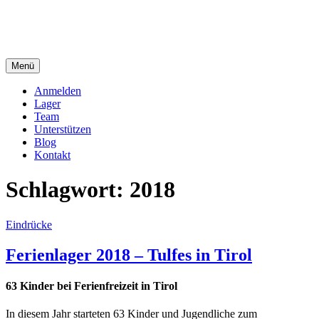
Zum
Inhalt
springen
Menü
Dein Ferienlager
Die Ferienfreizeit der Seelsorgeeinheit Immendingen-Möhringen
Anmelden
Lager
Team
Unterstützen
Blog
Kontakt
Schlagwort:
2018
Eindrücke
Ferienlager 2018 – Tulfes in Tirol
63 Kinder bei Ferienfreizeit in Tirol
In diesem Jahr starteten 63 Kinder und Jugendliche zum