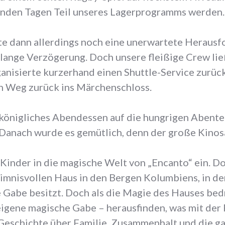
nden Tagen Teil unseres Lagerprogramms werden.
te dann allerdings noch eine unerwartete Herausf
 lange Verzögerung. Doch unsere fleißige Crew lie
anisierte kurzerhand einen Shuttle-Service zurück
den Weg zurück ins Märchenschloss.
 königliches Abendessen auf die hungrigen Abente
anach wurde es gemütlich, denn der große Kinosa
inder in die magische Welt von „Encanto“ ein. Dor
imnisvollen Haus in den Bergen Kolumbiens, in de
Gabe besitzt. Doch als die Magie des Hauses bed
eigene magische Gabe – herausfinden, was mit der
Geschichte über Familie, Zusammenhalt und die g