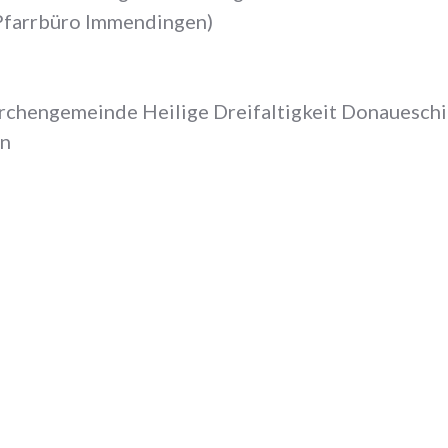
Pfarrbüro Immendingen)
rchengemeinde Heilige Dreifaltigkeit Donauesch
en