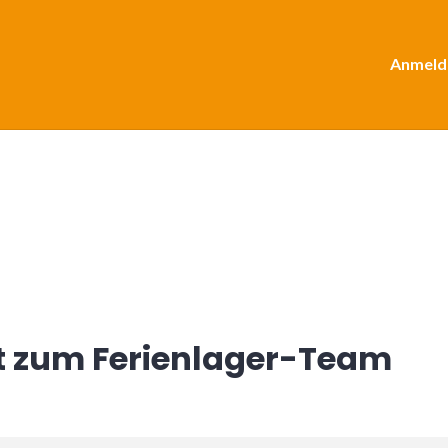
Anmeld
ht zum Ferienlager-Team
er.