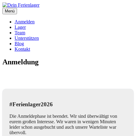
Zum
Inhalt
Menü
Dein Ferienlager
Die Ferienfreizeit der Seelsorgeeinheit Immendingen-Möhringen
springen
Anmelden
Lager
Team
Unterstützen
Blog
Kontakt
Anmeldung
#Ferienlager2026
Die Anmeldephase ist beendet. Wir sind überwältigt von
eurem großen Interesse. Wir waren in wenigen Minuten
leider schon ausgebucht und auch unsere Warteliste war
übervoll.