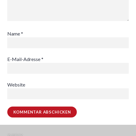
Name
*
E-Mail-Adresse
*
Website
Beitragsnavigation
ZURÜCK