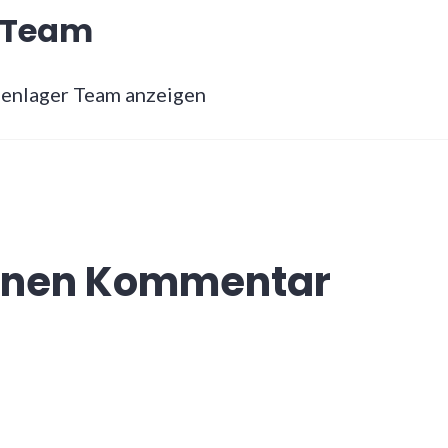
r Team
rienlager Team anzeigen
einen Kommentar
d nicht veröffentlicht.
Erforderliche Felder sind 