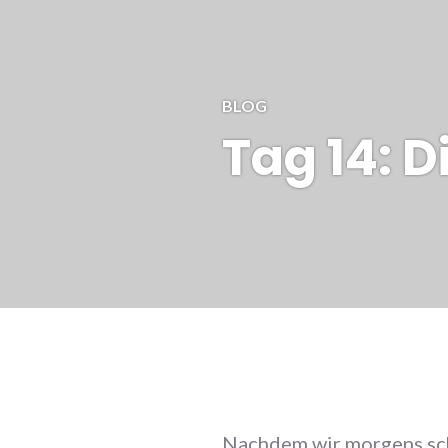
BLOG
Tag 14: D
Nachdem wir morgens sch