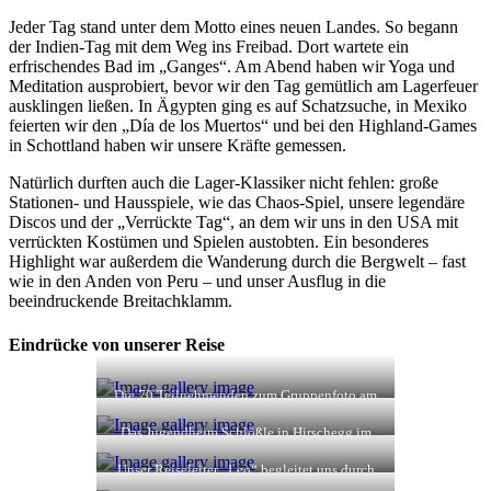
Jeder Tag stand unter dem Motto eines neuen Landes. So begann
der Indien-Tag mit dem Weg ins Freibad. Dort wartete ein
erfrischendes Bad im „Ganges“. Am Abend haben wir Yoga und
Meditation ausprobiert, bevor wir den Tag gemütlich am Lagerfeuer
ausklingen ließen. In Ägypten ging es auf Schatzsuche, in Mexiko
feierten wir den „Día de los Muertos“ und bei den Highland-Games
in Schottland haben wir unsere Kräfte gemessen.
Natürlich durften auch die Lager-Klassiker nicht fehlen: große
Stationen- und Hausspiele, wie das Chaos-Spiel, unsere legendäre
Discos und der „Verrückte Tag“, an dem wir uns in den USA mit
verrückten Kostümen und Spielen austobten. Ein besonderes
Highlight war außerdem die Wanderung durch die Bergwelt – fast
wie in den Anden von Peru – und unser Ausflug in die
beeindruckende Breitachklamm.
Eindrücke von unserer Reise
Die 70 Teilnehmenden zum Gruppenfoto am
Immendinger Rathaus
Das Jugendheim Schlößle in Hirschegg im
Kleinwalsertal
Unser Reiseleiter „Leo“ begleitet uns durch
alle Länder