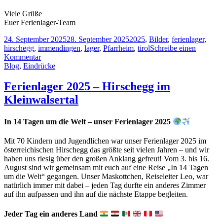
Viele Grüße
Euer Ferienlager-Team
24. September 2025
28. September 2025
2025
,
Bilder
,
ferienlager
,
hirschegg
,
immendingen
,
lager
,
Pfarrheim
,
tirol
Schreibe einen
Kommentar
Blog
,
Eindrücke
Ferienlager 2025 – Hirschegg im
Kleinwalsertal
In 14 Tagen um die Welt – unser Ferienlager 2025
Mit 70 Kindern und Jugendlichen war unser Ferienlager 2025 im
österreichischen Hirschegg das größte seit vielen Jahren – und wir
haben uns riesig über den großen Anklang gefreut! Vom 3. bis 16.
August sind wir gemeinsam mit euch auf eine Reise „In 14 Tagen
um die Welt“ gegangen. Unser Maskottchen, Reiseleiter Leo, war
natürlich immer mit dabei – jeden Tag durfte ein anderes Zimmer
auf ihn aufpassen und ihn auf die nächste Etappe begleiten.
Jeder Tag ein anderes Land