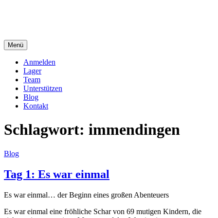
Zum
Inhalt
springen
Menü
Dein Ferienlager
Die Ferienfreizeit der Seelsorgeeinheit Immendingen-Möhringen
Anmelden
Lager
Team
Unterstützen
Blog
Kontakt
Schlagwort:
immendingen
Blog
Tag 1: Es war einmal
Es war einmal… der Beginn eines großen Abenteuers
Es war einmal eine fröhliche Schar von 69 mutigen Kindern, die