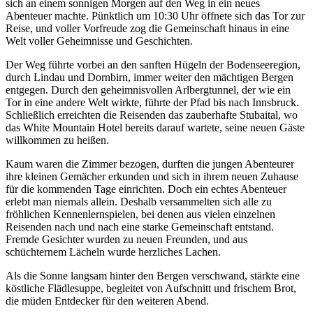
sich an einem sonnigen Morgen auf den Weg in ein neues
Abenteuer machte. Pünktlich um 10:30 Uhr öffnete sich das Tor zur
Reise, und voller Vorfreude zog die Gemeinschaft hinaus in eine
Welt voller Geheimnisse und Geschichten.
Der Weg führte vorbei an den sanften Hügeln der Bodenseeregion,
durch Lindau und Dornbirn, immer weiter den mächtigen Bergen
entgegen. Durch den geheimnisvollen Arlbergtunnel, der wie ein
Tor in eine andere Welt wirkte, führte der Pfad bis nach Innsbruck.
Schließlich erreichten die Reisenden das zauberhafte Stubaital, wo
das White Mountain Hotel bereits darauf wartete, seine neuen Gäste
willkommen zu heißen.
Kaum waren die Zimmer bezogen, durften die jungen Abenteurer
ihre kleinen Gemächer erkunden und sich in ihrem neuen Zuhause
für die kommenden Tage einrichten. Doch ein echtes Abenteuer
erlebt man niemals allein. Deshalb versammelten sich alle zu
fröhlichen Kennenlernspielen, bei denen aus vielen einzelnen
Reisenden nach und nach eine starke Gemeinschaft entstand.
Fremde Gesichter wurden zu neuen Freunden, und aus
schüchternem Lächeln wurde herzliches Lachen.
Als die Sonne langsam hinter den Bergen verschwand, stärkte eine
köstliche Flädlesuppe, begleitet von Aufschnitt und frischem Brot,
die müden Entdecker für den weiteren Abend.