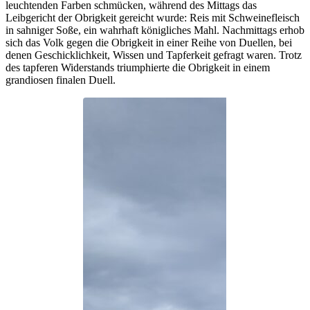
Im Jahre des Herrn 2024 ward das Ferienlager zu Immendingen
unter dem Motto „Mittelalter“ in mannigfaltigen Abenteuern und
ritterlichen Übungen begangen. Zu Anfang der Reise, als die Schar
mutiger Knappen und Mägdelein sich gen Telfes im Stubaital in
Tirol aufmachte, war der Geist des Abenteuers allenthalben spürbar.
Die Anreise verlief reibungslos, und das Lager wurde mit einem
traditionellen Mahl, der Flädlesuppe, gebührend eröffnet.
Unter den Höhepunkten des Lagers befand sich ein Tag, an
welchem die Kunst des Schildbaus gelehrt wurde. Die Knappen
zimmerten aus hölzernen Platten kunstvolle Schilde und stärkten so
ihre Wehrhaftigkeit. Auch das taktische Geschick wurde im Spiel
„Jugger“ auf die Probe gestellt, bei dem die ungestümen Knappen
sich im Umgang mit Schwert und Strategie übten. Am Abend ward
der Tag durch ein zünftiges Rittermahl gekrönt, bei dem kein
Besteck vonnöten war, und die Speisen mit großem Appetit verzehrt
wurden.
An einem anderen Tage durfte das Volk seine Gewänder in
leuchtenden Farben schmücken, während des Mittags das
Leibgericht der Obrigkeit gereicht wurde: Reis mit Schweinefleisch
in sahniger Soße, ein wahrhaft königliches Mahl. Nachmittags erhob
sich das Volk gegen die Obrigkeit in einer Reihe von Duellen, bei
denen Geschicklichkeit, Wissen und Tapferkeit gefragt waren. Trotz
des tapferen Widerstands triumphierte die Obrigkeit in einem
grandiosen finalen Duell.