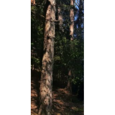
Die Fahrt ging los mit dem Reisebus
ab Immendingen.
Gruppenfoto zum Abschied von den
Eltern.
Blick auf unser Haus mit Ausblick auf
die Berglandschaft des Stubaitals.