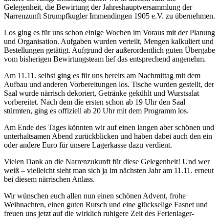
Gelegenheit, die Bewirtung der Jahreshauptversammlung der
Narrenzunft Strumpfkugler Immendingen 1905 e.V. zu übernehmen.
Los ging es für uns schon einige Wochen im Voraus mit der Planung
und Organisation. Aufgaben wurden verteilt, Mengen kalkuliert und
Bestellungen getätigt. Aufgrund der außerordentlich guten Übergabe
vom bisherigen Bewirtungsteam lief das entsprechend angenehm.
Am 11.11. selbst ging es für uns bereits am Nachmittag mit dem
Aufbau und anderen Vorbereitungen los. Tische wurden gestellt, der
Saal wurde närrisch dekoriert, Getränke gekühlt und Wurstsalat
vorbereitet. Nach dem die ersten schon ab 19 Uhr den Saal
stürmten, ging es offiziell ab 20 Uhr mit dem Programm los.
Am Ende des Tages könnten wir auf einen langen aber schönen und
unterhaltsamen Abend zurückblicken und haben dabei auch den ein
oder andere Euro für unsere Lagerkasse dazu verdient.
Vielen Dank an die Narrenzukunft für diese Gelegenheit! Und wer
weiß – vielleicht sieht man sich ja im nächsten Jahr am 11.11. erneut
bei diesem närrischen Anlass.
Wir wünschen euch allen nun einen schönen Advent, frohe
Weihnachten, einen guten Rutsch und eine glückselige Fasnet und
freuen uns jetzt auf die wirklich ruhigere Zeit des Ferienlager-