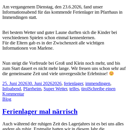
Am vergangenem Dienstag, den 23.6.2026, fand unser
Informationsabend für das kommende Ferienlager im Pfarrhaus in
Immendingen statt.
Bei bestem Wetter und guter Laune durften sich die Kinder bei
verschiedenen Spielen schon einmal kennenlernen.
Für die Eltern gab es in der Zwischenzeit alle wichtigen
Informationen von Marlene.
Nun steigt die Vorfreude bei Groß und Klein noch mehr, und bis
zum Start dauert es nicht mehr lange. Wir freuen uns schon sehr auf
die gemeinsame Zeit und viele unvergessliche Erlebnisse!
25. Juni 2026
30. Juni 2026
2026
,
ferienlager
,
immendingen
,
Infoabend
,
Pfarrheim
,
Super Wetter
,
telfes
,
tirol
Schreibe einen
Kommentar
Blog
Ferienlager mal närrisch
Auch während der ruhigen Zeit des Lagerjahres ist es bei uns alles
andere als ruhig. Erstmalig hatten wir in diesem Jahr die