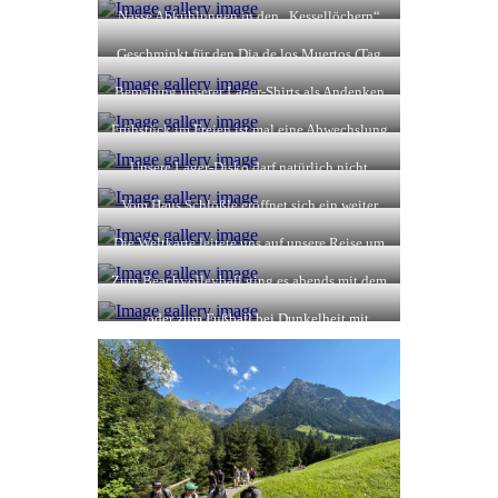
Nasse Abkühlungen in den „Kessellöchern“
Geschminkt für den Dia de los Muertos (Tag
der Toten) in Mexico
Bemalung unserer Lager-Shirts als Andenken
für Zuhause
Frühstück im Freien ist mal eine Abwechslung
Unsere Lager-Disko darf natürlich nicht
fehlen…
Vom Haus Schlößle eröffnet sich ein weiter
Blick ins Kleinwalsertal
Die Weltkarte leitete uns auf unsere Reise um
die Welt
Zum Beachvolleyball ging es abends mit dem