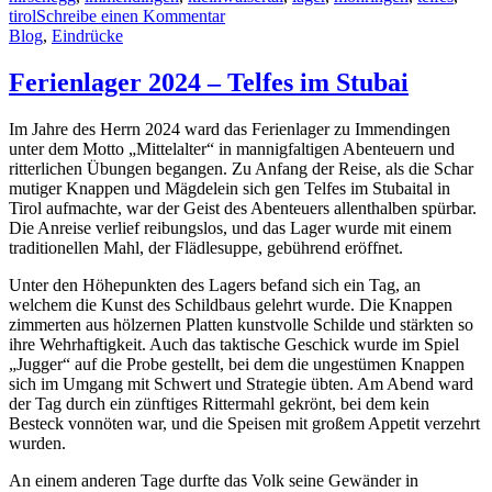
Das war euer Ferienlager-Team 2025
Für uns im Team war es wunderschön zu sehen, wie viel Freude ihr
an den Spielen, Abenteuern und gemeinsamen Momenten hattet. Ein
großes Dankeschön geht auch wieder an unser Küchenteam, das
uns mit euren Lieblingsgerichten und mit leckeren Spezialitäten der
bereisten Länder versorgt hat – jeden Tag ein Genuss!
Wir sind dankbar für alle, die dieses Lager möglich gemacht haben –
und freuen uns schon jetzt auf das nächste Jahr: Vom 2. bis 15.
August 2026 geht es für uns nach Telfes in Tirol.
Vielleicht ja wieder mit euch!?
4. September 2025
7. September 2025
2025
,
ferienlager
,
geisingen
,
hirschegg
,
immendingen
,
kleinwalsertal
,
lager
,
möhringen
,
telfes
,
tirol
Schreibe einen Kommentar
Blog
,
Eindrücke
Ferienlager 2024 – Telfes im Stubai