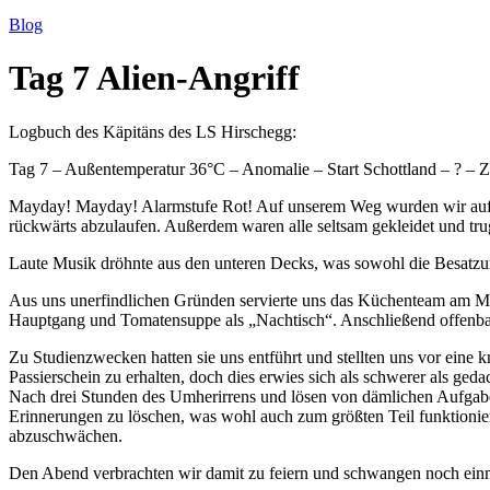
Blog
Tag 7 Alien-Angriff
Logbuch des Käpitäns des LS Hirschegg:
Tag 7 – Außentemperatur 36°C – Anomalie – Start Schottland – ? – 
Mayday! Mayday! Alarmstufe Rot! Auf unserem Weg wurden wir auf d
rückwärts abzulaufen. Außerdem waren alle seltsam gekleidet und trug
Laute Musik dröhnte aus den unteren Decks, was sowohl die Besatzung
Aus uns unerfindlichen Gründen servierte uns das Küchenteam am Mor
Hauptgang und Tomatensuppe als „Nachtisch“. Anschließend offenbart
Zu Studienzwecken hatten sie uns entführt und stellten uns vor eine 
Passierschein zu erhalten, doch dies erwies sich als schwerer als ged
Nach drei Stunden des Umherirrens und lösen von dämlichen Aufgaben 
Erinnerungen zu löschen, was wohl auch zum größten Teil funktionier
abzuschwächen.
Den Abend verbrachten wir damit zu feiern und schwangen noch einm