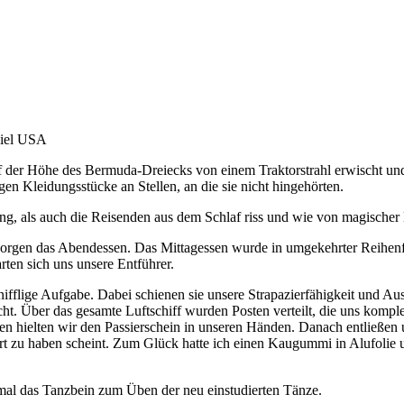
Ziel USA
er Höhe des Bermuda-Dreiecks von einem Traktorstrahl erwischt und 
en Kleidungsstücke an Stellen, an die sie nicht hingehörten.
, als auch die Reisenden aus dem Schlaf riss und wie von magischer Ha
gen das Abendessen. Das Mittagessen wurde in umgekehrter Reihenfolge
en sich uns unsere Entführer.
knifflige Aufgabe. Dabei schienen sie unsere Strapazierfähigkeit und Au
acht. Über das gesamte Luftschiff wurden Posten verteilt, die uns kompl
hielten wir den Passierschein in unseren Händen. Danach entließen uns
t zu haben scheint. Zum Glück hatte ich einen Kaugummi in Alufolie u
al das Tanzbein zum Üben der neu einstudierten Tänze.