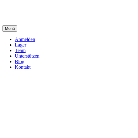
Zum
Inhalt
springen
Menü
Dein Ferienlager
Die Ferienfreizeit der Seelsorgeeinheit Immendingen-Möhringen
Anmelden
Lager
Team
Unterstützen
Blog
Kontakt