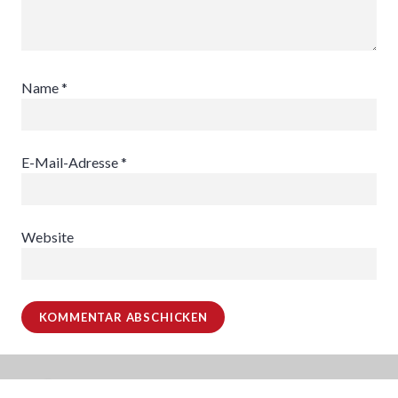
Name
*
E-Mail-Adresse
*
Website
Beitragsnavigation
ZURÜCK