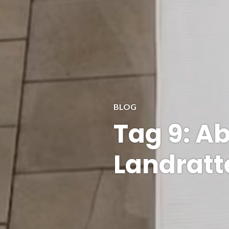
BLOG
Tag 9: Ab
Landratt