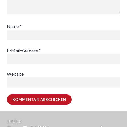
Name
*
E-Mail-Adresse
*
Website
Beitragsnavigation
ZURÜCK