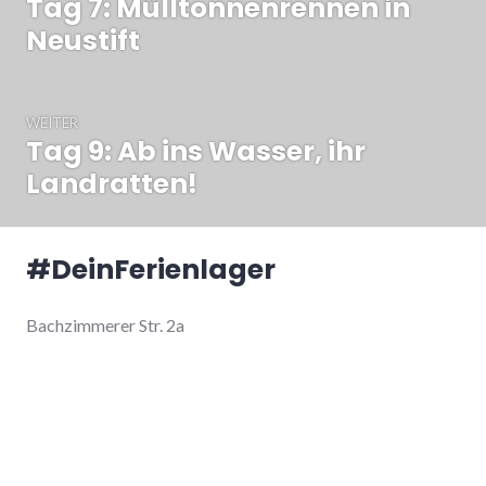
Tag 7: Mülltonnenrennen in
Vorheriger
Beitrag:
Neustift
WEITER
Tag 9: Ab ins Wasser, ihr
Nächster
Beitrag:
Landratten!
#DeinFerienlager
Bachzimmerer Str. 2a
78194 Immendingen
Anmelden
Lager