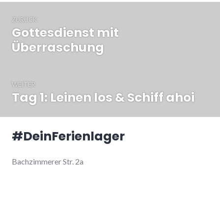
Beitragsnavigation
ZURÜCK
Gottesdienst mit
Vorheriger
Beitrag:
Überraschung
WEITER
Tag 1: Leinen los & Schiff ahoi
Nächster
Beitrag:
#DeinFerienlager
Bachzimmerer Str. 2a
78194 Immendingen