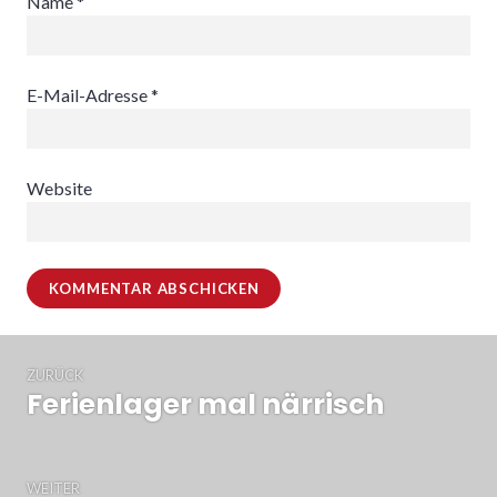
Name
*
E-Mail-Adresse
*
Website
Beitragsnavigation
ZURÜCK
Ferienlager mal närrisch
Vorheriger
Beitrag:
WEITER