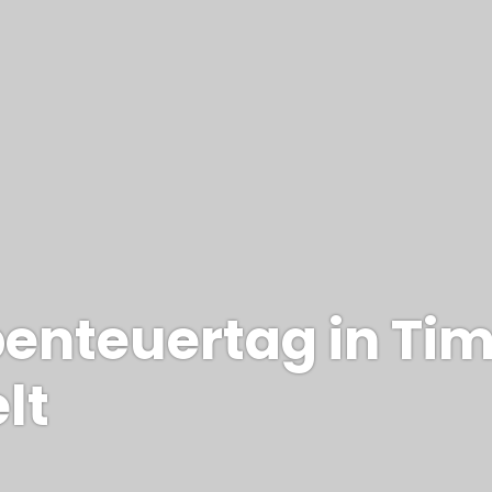
benteuertag in Ti
lt