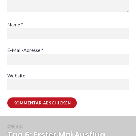
Name
*
E-Mail-Adresse
*
Website
Beitragsnavigation
ZURÜCK
Tag 6: Erster Mai Ausflug
Vorheriger