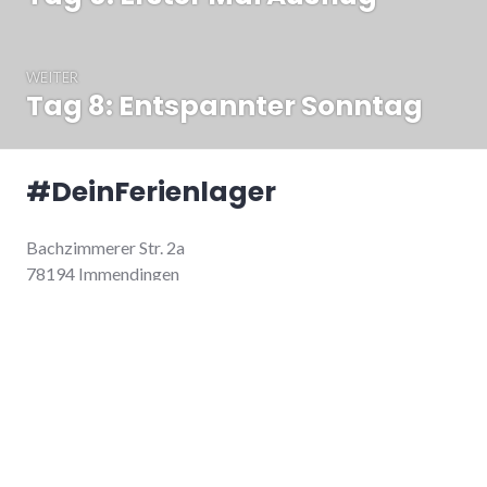
Beitrag:
WEITER
Tag 8: Entspannter Sonntag
Nächster
Beitrag:
#DeinFerienlager
Bachzimmerer Str. 2a
78194 Immendingen
Anmelden
Lager
Team
Unterstützen
Blog