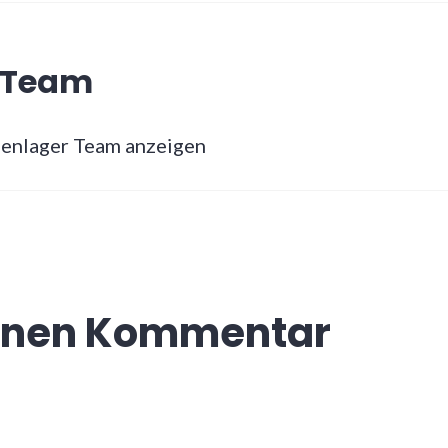
r Team
rienlager Team anzeigen
einen Kommentar
d nicht veröffentlicht.
Erforderliche Felder sind 